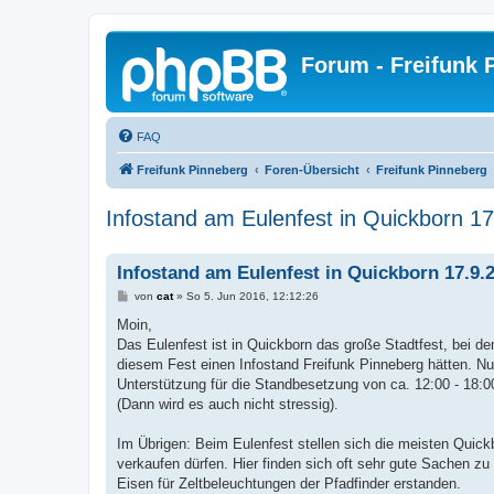
Forum - Freifunk 
FAQ
Freifunk Pinneberg
Foren-Übersicht
Freifunk Pinneberg
Infostand am Eulenfest in Quickborn 1
Infostand am Eulenfest in Quickborn 17.9.
B
von
cat
»
So 5. Jun 2016, 12:12:26
e
i
Moin,
t
Das Eulenfest ist in Quickborn das große Stadtfest, bei d
r
a
diesem Fest einen Infostand Freifunk Pinneberg hätten. Nun
g
Unterstützung für die Standbesetzung von ca. 12:00 - 18:0
(Dann wird es auch nicht stressig).
Im Übrigen: Beim Eulenfest stellen sich die meisten Quic
verkaufen dürfen. Hier finden sich oft sehr gute Sachen z
Eisen für Zeltbeleuchtungen der Pfadfinder erstanden.