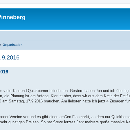
Pinneberg
Organisation
7.9.2016
2016
em viele Tausend Quickborner teilnehmen. Gestern haben Joa und ich überlegt
, die Planung ist am Anfang. Klar ist aber, dass wir aus dem Kreis der Freifu
0 am Samstag, 17.9.2016 brauchen. Am liebsten hätte ich jetzt 4 Zusagen für 
kboner Vereine vor und es gibt einen großen Flohmarkt, an dem nur Quickborn
u sehr günstigen Preisen. So hat Steve letztes Jahr mehrere große massive K