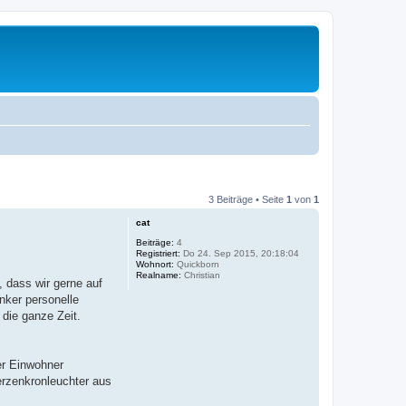
3 Beiträge • Seite
1
von
1
cat
Beiträge:
4
Registriert:
Do 24. Sep 2015, 20:18:04
Wohnort:
Quickborn
Realname:
Christian
, dass wir gerne auf
nker personelle
die ganze Zeit.
er Einwohner
erzenkronleuchter aus