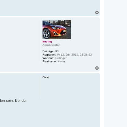
N
a
c
h
o
b
e
n
kevinq
Administrator
Beiträge:
93
Registriert:
Fr 12. Jun 2015, 23:28:53
Wohnort:
Rellingen
Realname:
Kevin
N
a
c
Gast
h
o
b
e
n
en sein. Bei der