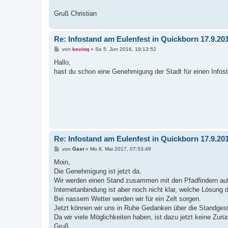
Gruß Christian
Re: Infostand am Eulenfest in Quickborn 17.9.20
B
von
kevinq
»
So 5. Jun 2016, 19:13:52
e
i
Hallo,
t
hast du schon eine Genehmigung der Stadt für einen Infos
r
a
g
Re: Infostand am Eulenfest in Quickborn 17.9.20
B
von
Gast
»
Mo 8. Mai 2017, 07:53:48
e
i
Moin,
t
Die Genehmigung ist jetzt da.
r
a
Wir werden einen Stand zusammen mit den Pfadfindern auf
g
Internetanbindung ist aber noch nicht klar, welche Lösung d
Bei nassem Wetter werden wir für ein Zelt sorgen.
Jetzt können wir uns in Ruhe Gedanken über die Standge
Da wir viele Möglichkeiten haben, ist dazu jetzt keine Zur
Gruß