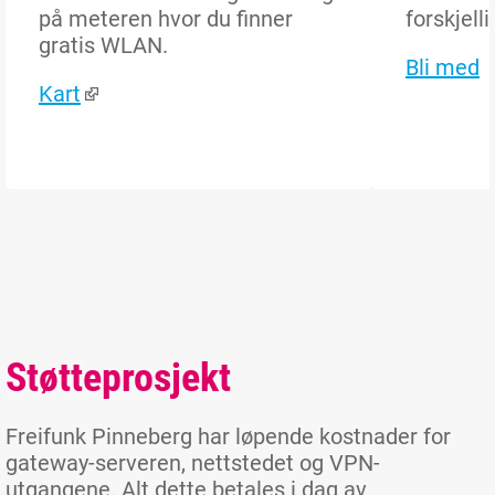
på meteren hvor du finner
forskjell
gratis WLAN.
Bli med
Kart
Støtteprosjekt
Freifunk Pinneberg har løpende kostnader for
gateway-serveren, nettstedet og VPN-
utgangene. Alt dette betales i dag av