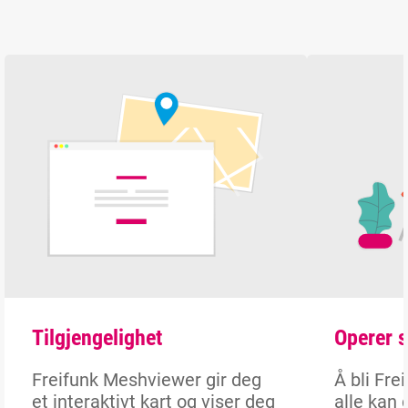
Tilgjengelighet
Operer s
Freifunk Meshviewer gir deg
Å bli Fre
et interaktivt kart og viser deg
alle kan