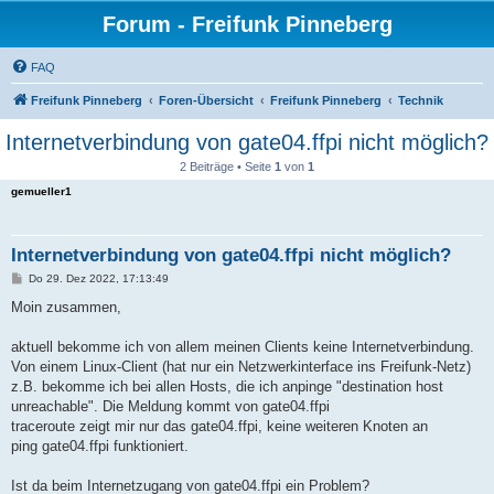
Forum - Freifunk Pinneberg
FAQ
Freifunk Pinneberg
Foren-Übersicht
Freifunk Pinneberg
Technik
Internetverbindung von gate04.ffpi nicht möglich?
2 Beiträge • Seite
1
von
1
gemueller1
Internetverbindung von gate04.ffpi nicht möglich?
B
Do 29. Dez 2022, 17:13:49
e
i
Moin zusammen,
t
r
a
aktuell bekomme ich von allem meinen Clients keine Internetverbindung.
g
Von einem Linux-Client (hat nur ein Netzwerkinterface ins Freifunk-Netz)
z.B. bekomme ich bei allen Hosts, die ich anpinge "destination host
unreachable". Die Meldung kommt von gate04.ffpi
traceroute zeigt mir nur das gate04.ffpi, keine weiteren Knoten an
ping gate04.ffpi funktioniert.
Ist da beim Internetzugang von gate04.ffpi ein Problem?