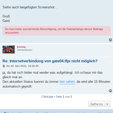
Siehe auch beigefügten Screenshot...
Gruß
Gerd
Du hast keine ausreichende Berechtigung, um die Dateianhänge dieses Beitrags
anzusehen.
kevinq
Administrator
Re: Internetverbindung von gate04.ffpi nicht möglich?
B
Do 29. Dez 2022, 18:30:45
e
i
ja, da hat sich leider mal wieder was aufgehängt. Ich schaue mir das
t
gleich mal an.
r
a
Den aktuellen Status kannst du immer
hier sehen
, da wird alle 15 Minuten
g
automatisch geprüft.
2 Beiträge • Seite
1
von
1
Gehe zu