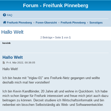
Forum - Freifunk Pinneberg
FAQ
Freifunk Pinneberg
Foren-Übersicht
Freifunk Pinneberg
Sonstiges
Hallo Welt
2 Beiträge • Seite
1
von
1
kevink
Hallo Welt
B
Fr 4. Mär 2022, 00:36:05
e
i
Hallo Welt!
t
r
a
Ich bin heute mit "triglav-01" ans Freifunk-Netz gegangen und wollte
g
deshalb mich mal hier vorstellen!
Ich bin Kevin Kandlbinder, 20 Jahre alt und wohne in Quickborn. Ich habe
mich schon länger für Freifunk interessiert und freue mich jetzt auch dazu
beitragen zu können. Derzeit studiere ich Wirtschaftsinformatik und bin
nebenbei ein bisschen Selbstständig als Web- und Softwareentwickler.