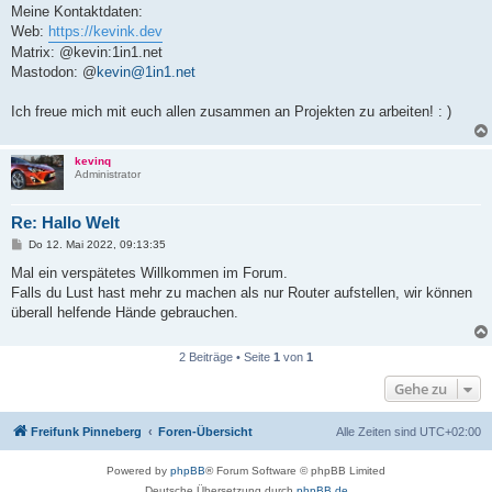
Meine Kontaktdaten:
Web:
https://kevink.dev
Matrix: @kevin:1in1.net
Mastodon: @
kevin@1in1.net
Ich freue mich mit euch allen zusammen an Projekten zu arbeiten! : )
kevinq
Administrator
Re: Hallo Welt
B
Do 12. Mai 2022, 09:13:35
e
i
Mal ein verspätetes Willkommen im Forum.
t
Falls du Lust hast mehr zu machen als nur Router aufstellen, wir können
r
a
überall helfende Hände gebrauchen.
g
2 Beiträge • Seite
1
von
1
Gehe zu
Freifunk Pinneberg
Foren-Übersicht
Alle Zeiten sind
UTC+02:00
Powered by
phpBB
® Forum Software © phpBB Limited
Deutsche Übersetzung durch
phpBB.de