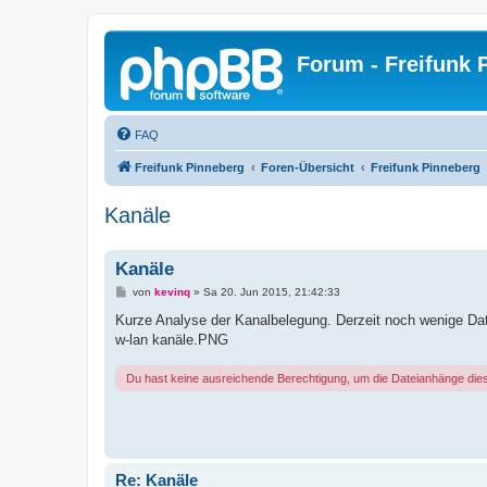
Forum - Freifunk 
FAQ
Freifunk Pinneberg
Foren-Übersicht
Freifunk Pinneberg
Kanäle
Kanäle
B
von
kevinq
»
Sa 20. Jun 2015, 21:42:33
e
i
Kurze Analyse der Kanalbelegung. Derzeit noch wenige Da
t
w-lan kanäle.PNG
r
a
g
Du hast keine ausreichende Berechtigung, um die Dateianhänge die
Re: Kanäle