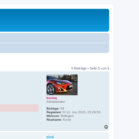
5 Beiträge • Seite
1
von
1
kevinq
Administrator
Beiträge:
93
Registriert:
Fr 12. Jun 2015, 23:28:53
Wohnort:
Rellingen
Realname:
Kevin
N
a
c
tOsE