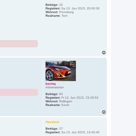
h
o
Beiträge:
32
Registriert:
Sa 13. Jun 2015, 20:00:30
b
Wohnort:
Pinneberg
e
Realname:
Tom
n
N
a
c
h
o
b
e
n
kevinq
Administrator
Beiträge:
93
Registriert:
Fr 12. Jun 2015, 23:28:53
Wohnort:
Rellingen
Realname:
Kevin
N
a
c
Havelock
h
o
Beiträge:
27
Registriert:
Sa 13. Jun 2015, 13:45:45
b