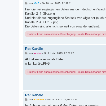
B
von
tOsE
»
Sa 20. Jun 2015, 22:39:11
e
i
Hier die frei zugänglichen Daten aus dem deutschen Wardri
t
Kanäle_2_4_GHz.png
r
a
Und hier die frei zugängliche Statistik von wigle.net (auch 
g
Kanäle_2_4_GHz_2.png
Die Daten sind alle nicht so weit von einander entfernt.
Du hast keine ausreichende Berechtigung, um die Dateianhänge die
Re: Kanäle
B
von
kevinq
»
So 21. Jun 2015, 22:37:27
e
i
Aktualisierte regionale Daten.
t
w-lan kanäle.PNG
r
a
g
Du hast keine ausreichende Berechtigung, um die Dateianhänge die
Re: Kanäle
B
von
Havelock
»
Mo 22. Jun 2015, 07:43:37
e
i
Im Anhang noch ein paar GMon-Daten zum auswerten...