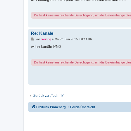
t
r
a
g
Du hast keine ausreichende Berechtigung, um die Dateianhänge die
Re: Kanäle
B
von
kevinq
»
Mo 22. Jun 2015, 08:14:36
e
i
w-lan kanäle.PNG
t
r
a
g
Du hast keine ausreichende Berechtigung, um die Dateianhänge die
Zurück zu „Technik“
Freifunk Pinneberg
Foren-Übersicht