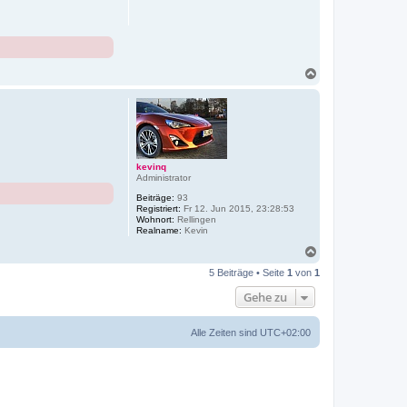
e
n
N
a
c
h
o
b
e
n
kevinq
Administrator
Beiträge:
93
Registriert:
Fr 12. Jun 2015, 23:28:53
Wohnort:
Rellingen
Realname:
Kevin
N
a
5 Beiträge • Seite
1
von
1
c
h
Gehe zu
o
b
e
Alle Zeiten sind
UTC+02:00
n