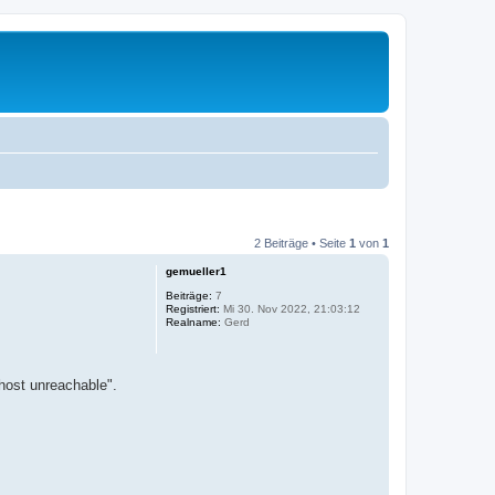
2 Beiträge • Seite
1
von
1
gemueller1
Beiträge:
7
Registriert:
Mi 30. Nov 2022, 21:03:12
Realname:
Gerd
 host unreachable".