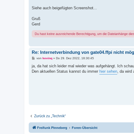
Siehe auch beigefügten Screenshot...
Gruß
Gerd
Du hast keine ausreichende Berechtigung, um die Dateianhänge die
Re: Internetverbindung von gate04.ffpi nicht mög
B
von
kevinq
»
Do 29. Dez 2022, 18:30:45
e
i
ja, da hat sich leider mal wieder was aufgehängt. Ich scha
t
Den aktuellen Status kannst du immer
hier sehen
, da wird
r
a
g
Zurück zu „Technik“
Freifunk Pinneberg
Foren-Übersicht