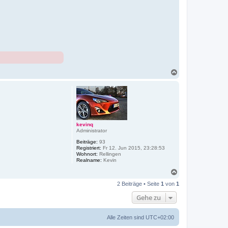
N
a
c
h
o
b
e
n
kevinq
Administrator
Beiträge:
93
Registriert:
Fr 12. Jun 2015, 23:28:53
Wohnort:
Rellingen
Realname:
Kevin
N
a
2 Beiträge • Seite
1
von
1
c
h
Gehe zu
o
b
e
Alle Zeiten sind
UTC+02:00
n