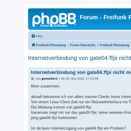
Forum - Freifunk 
FAQ
Freifunk Pinneberg
Foren-Übersicht
Freifunk Pinneberg
Internetverbindung von gate04.ffpi nich
Internetverbindung von gate04.ffpi nicht m
B
von
gemueller1
»
Do 29. Dez 2022, 17:13:49
e
i
Moin zusammen,
t
r
a
aktuell bekomme ich von allem meinen Clients keine Intern
g
Von einem Linux-Client (hat nur ein Netzwerkinterface ins 
Die Meldung kommt von gate04.ffpi
traceroute zeigt mir nur das gate04.ffpi, keine weiteren Kn
ping gate04.ffpi funktioniert.
Ist da beim Internetzugang von gate04.ffpi ein Problem?