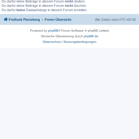
Du darfst deine Beiträge in diesem Forum
nicht
ändern.
Du darfst deine Beiträge in diesem Forum
nicht
löschen.
Du darfst
keine
Dateianhänge in diesem Forum erstellen.
Freifunk Pinneberg
Foren-Übersicht
Alle Zeiten sind
UTC+02:00
Powered by
phpBB
® Forum Software © phpBB Limited
Deutsche Übersetzung durch
phpBB.de
Datenschutz
|
Nutzungsbedingungen