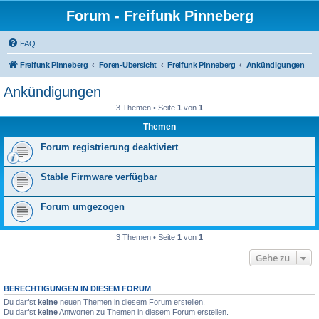
Forum - Freifunk Pinneberg
FAQ
Freifunk Pinneberg
Foren-Übersicht
Freifunk Pinneberg
Ankündigungen
Ankündigungen
3 Themen • Seite
1
von
1
Themen
Forum registrierung deaktiviert
Stable Firmware verfügbar
Forum umgezogen
3 Themen • Seite
1
von
1
Gehe zu
BERECHTIGUNGEN IN DIESEM FORUM
Du darfst
keine
neuen Themen in diesem Forum erstellen.
Du darfst
keine
Antworten zu Themen in diesem Forum erstellen.