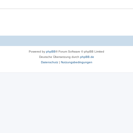
r
e
o
t
n
r
e
t
n
e
n
Powered by
phpBB
® Forum Software © phpBB Limited
Deutsche Übersetzung durch
phpBB.de
Datenschutz
|
Nutzungsbedingungen