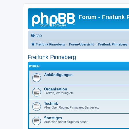
Forum - Freifunk 
FAQ
Freifunk Pinneberg
Foren-Übersicht
Freifunk Pinneberg
Freifunk Pinneberg
FORUM
Ankündigungen
Organisation
Treffen, Werbung etc
Technik
Alles über Router, Firmware, Server etc
Sonstiges
Alles was sonst nirgends passt.