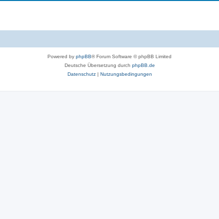
e
e
m
n
e
n
Powered by
phpBB
® Forum Software © phpBB Limited
Deutsche Übersetzung durch
phpBB.de
Datenschutz
|
Nutzungsbedingungen