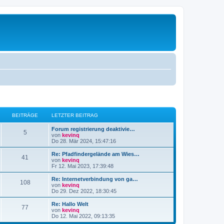
BEITRÄGE
LETZTER BEITRAG
L
Forum registrierung deaktivie…
B
5
e
von
kevinq
t
Do 28. Mär 2024, 15:47:16
e
z
t
L
Re: Pfadfindergelände am Wies…
B
41
i
e
e
von
kevinq
r
t
Fr 12. Mai 2023, 17:39:48
e
t
B
z
e
t
L
Re: Internetverbindung von ga…
B
108
i
i
r
e
e
von
kevinq
t
r
t
Do 29. Dez 2022, 18:30:45
e
r
t
B
ä
z
a
e
t
L
Re: Hallo Welt
B
g
77
i
i
r
e
g
e
von
kevinq
t
r
t
Do 12. Mai 2022, 09:13:35
e
r
t
B
ä
z
e