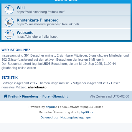
Wiki
https://wiki.pinneberg.freifunk.net/
Knotenkarte Pinneberg
https://2.meshviewer.pinneberg.freifunk.net/
Webseite
https://pinneberg.freifunk.net
WER IST ONLINE?
Insgesamt sind
304
Besucher online :: 2 sichtbare Mitglieder, 0 unsichtbare Mitglieder und
302 Gäste (basierend auf den aktiven Besuchern der letzten 5 Minuten)
Der Besucherrekord liegt bei
2506
Besuchern, die am Mi 10. Sep 2025, 11:09:44
gleichzeitig online waren.
STATISTIK
Beiträge insgesamt
231
• Themen insgesamt
61
• Mitglieder insgesamt
267
• Unser
neuestes Mitglied:
aheikihaako
Freifunk Pinneberg
Foren-Übersicht
Alle Zeiten sind
UTC+02:00
Powered by
phpBB
® Forum Software © phpBB Limited
Deutsche Übersetzung durch
phpBB.de
Datenschutz
|
Nutzungsbedingungen