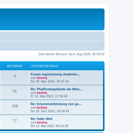
Dein letzter Besuch: Sa 8. Aug 2026, 05:03:52
BEITRÄGE
LETZTER BEITRAG
L
Forum registrierung deaktivie…
B
5
e
von
kevinq
t
Do 28. Mär 2024, 15:47:16
e
z
t
L
Re: Pfadfindergelände am Wies…
B
41
i
e
e
von
kevinq
r
t
Fr 12. Mai 2023, 17:39:48
e
t
B
z
e
t
L
Re: Internetverbindung von ga…
B
108
i
i
r
e
e
von
kevinq
t
r
t
Do 29. Dez 2022, 18:30:45
e
r
t
B
ä
z
a
e
t
L
Re: Hallo Welt
B
g
77
i
i
r
e
g
e
von
kevinq
t
r
t
Do 12. Mai 2022, 09:13:35
e
r
t
B
ä
z
e
a
e
t