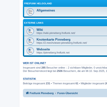
FREIFUNK HELGOLAND
Allgemeines
EXTERNE LINKS
Wiki
https://wiki.pinneberg.freifunk.net/
Knotenkarte Pinneberg
https://2.meshviewer.pinneberg.freifunk.net/
Webseite
https://pinneberg.freifunk.net
WER IST ONLINE?
Insgesamt sind
285
Besucher online :: 2 sichtbare Mitglieder, 0 unsicht
Der Besucherrekord liegt bei
2506
Besuchern, die am Mi 10. Sep 2025, 11
STATISTIK
Beiträge insgesamt
231
• Themen insgesamt
61
• Mitglieder insgesamt
2
Freifunk Pinneberg
Foren-Übersicht