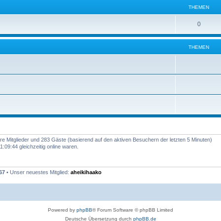
e
e
THEMEN
m
n
T
0
e
h
n
THEMEN
e
m
e
n
bare Mitglieder und 283 Gäste (basierend auf den aktiven Besuchern der letzten 5 Minuten)
:09:44 gleichzeitig online waren.
67
• Unser neuestes Mitglied:
aheikihaako
Powered by
phpBB
® Forum Software © phpBB Limited
Deutsche Übersetzung durch
phpBB.de