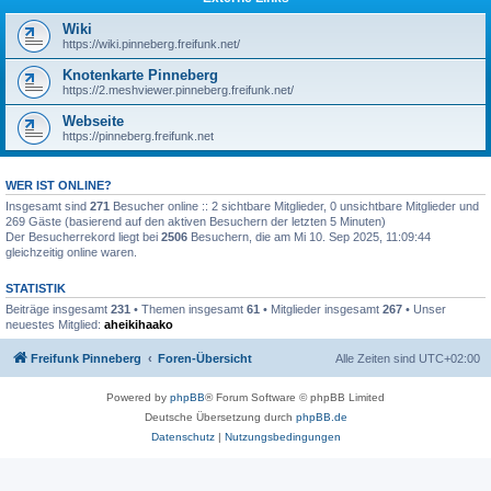
Wiki
https://wiki.pinneberg.freifunk.net/
Knotenkarte Pinneberg
https://2.meshviewer.pinneberg.freifunk.net/
Webseite
https://pinneberg.freifunk.net
WER IST ONLINE?
Insgesamt sind
271
Besucher online :: 2 sichtbare Mitglieder, 0 unsichtbare Mitglieder und
269 Gäste (basierend auf den aktiven Besuchern der letzten 5 Minuten)
Der Besucherrekord liegt bei
2506
Besuchern, die am Mi 10. Sep 2025, 11:09:44
gleichzeitig online waren.
STATISTIK
Beiträge insgesamt
231
• Themen insgesamt
61
• Mitglieder insgesamt
267
• Unser
neuestes Mitglied:
aheikihaako
Freifunk Pinneberg
Foren-Übersicht
Alle Zeiten sind
UTC+02:00
Powered by
phpBB
® Forum Software © phpBB Limited
Deutsche Übersetzung durch
phpBB.de
Datenschutz
|
Nutzungsbedingungen