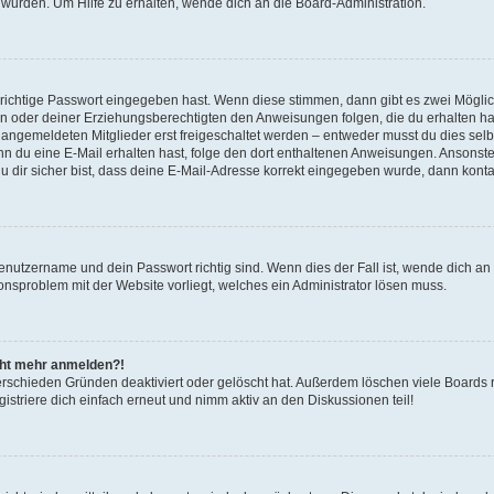
 wurden. Um Hilfe zu erhalten, wende dich an die Board-Administration.
 richtige Passwort eingegeben hast. Wenn diese stimmen, dann gibt es zwei Mögl
tern oder deiner Erziehungsberechtigten den Anweisungen folgen, die du erhalten ha
u angemeldeten Mitglieder erst freigeschaltet werden – entweder musst du dies selbs
. Wenn du eine E-Mail erhalten hast, folge den dort enthaltenen Anweisungen. Ansons
 dir sicher bist, dass deine E-Mail-Adresse korrekt eingegeben wurde, dann kontak
Benutzername und dein Passwort richtig sind. Wenn dies der Fall ist, wende dich a
ionsproblem mit der Website vorliegt, welches ein Administrator lösen muss.
icht mehr anmelden?!
erschieden Gründen deaktiviert oder gelöscht hat. Außerdem löschen viele Boards r
triere dich einfach erneut und nimm aktiv an den Diskussionen teil!