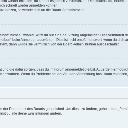
 nicht wieder mitteilen, du kannst es jedoch zurücksetzen. Dies machst du, indem 
 dich schnell wieder anmelden können.
ückzusetzen, so wende dich an die Board-Administration.
en“ nicht auswählst, wirst du nur für eine Sitzung angemeldet. Dies verhindert 
leiben“ beim Anmelden auswählen. Dies ist nicht empfehlenswert, wenn du dich an
 steht, dann wurde sie vermutlich von der Board-Administration ausgeschaltet.
 hat und die dafür sorgen, dass du im Forum angemeldet bleibst. Außerdem ermögli
tiviert wurden. Wenn du Probleme bei der An- oder Abmeldung hast, kann es helfen
n in der Datenbank des Boards gespeichert. Um diese zu ändern, gehe in den „Persö
nst du alle deine Einstellungen ändern.