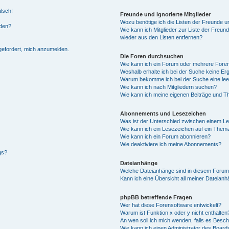
alsch!
Freunde und ignorierte Mitglieder
Wozu benötige ich die Listen der Freunde un
rden?
Wie kann ich Mitglieder zur Liste der Freund
wieder aus den Listen entfernen?
fgefordert, mich anzumelden.
Die Foren durchsuchen
Wie kann ich ein Forum oder mehrere For
Weshalb erhalte ich bei der Suche keine Er
Warum bekomme ich bei der Suche eine lee
Wie kann ich nach Mitgliedern suchen?
Wie kann ich meine eigenen Beiträge und T
Abonnements und Lesezeichen
Was ist der Unterschied zwischen einem L
Wie kann ich ein Lesezeichen auf ein Them
Wie kann ich ein Forum abonnieren?
Wie deaktiviere ich meine Abonnements?
gs?
Dateianhänge
Welche Dateianhänge sind in diesem Forum
Kann ich eine Übersicht all meiner Dateian
phpBB betreffende Fragen
Wer hat diese Forensoftware entwickelt?
Warum ist Funktion x oder y nicht enthalten
An wen soll ich mich wenden, falls es Besc
Wie kann ich einen Administrator des Board