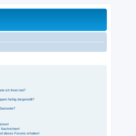
ete ich ihnen bei?
en farbig dargestellt?
tartseite?
icken!
 Nachrichten!
ed dieses Forums erhalten!