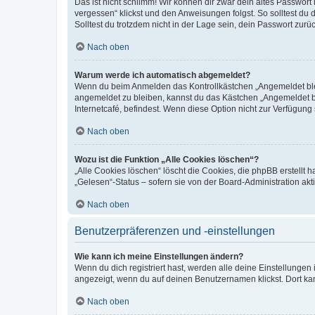
Das ist nicht schlimm! Wir können dir zwar dein altes Passwort
vergessen“ klickst und den Anweisungen folgst. So solltest du
Solltest du trotzdem nicht in der Lage sein, dein Passwort zur
Nach oben
Warum werde ich automatisch abgemeldet?
Wenn du beim Anmelden das Kontrollkästchen „Angemeldet bleib
angemeldet zu bleiben, kannst du das Kästchen „Angemeldet b
Internetcafé, befindest. Wenn diese Option nicht zur Verfügung
Nach oben
Wozu ist die Funktion „Alle Cookies löschen“?
„Alle Cookies löschen“ löscht die Cookies, die phpBB erstellt
„Gelesen“-Status – sofern sie von der Board-Administration ak
Nach oben
Benutzerpräferenzen und -einstellungen
Wie kann ich meine Einstellungen ändern?
Wenn du dich registriert hast, werden alle deine Einstellunge
angezeigt, wenn du auf deinen Benutzernamen klickst. Dort kan
Nach oben