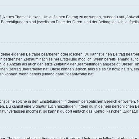
„Neues Thema“ klicken. Um auf einen Beitrag zu antworten, musst du auf „Antworte
e Berechtigungen sind jeweils am Ende der Foren- und der Beitragsansicht aufgeliste
r deine eigenen Beiträge bearbeiten oder löschen. Du kannst einen Beitrag bearbe
inen begrenzten Zeitraum nach seiner Erstellung möglich. Wenn bereits jemand auf de
 die Anzahl als auch der letzte Zeitpunkt der Bearbeitungen angezeigt. Dieser Hi
en Beitrag überarbeitet hat. Diese können jedoch, falls sie es für nötig halten, ei
hen können, wenn bereits jemand darauf geantwortet hat.
st eine solche in den Einstellungen in deinem persönlichen Bereich entwerfen. Na
eren. Du kannst eine Signatur auch hinzufügen, indem du in deinem persönlichen 
atur verfassen möchtest, so kannst du dort einfach das Kontrollkästchen „Signatu
s Themas bearbeitest, findest du ein Register „Umfrage erstellen“ unterhalb des F