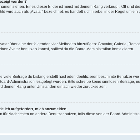
gezeigt werden?
amen stehen. Eines dieser Bilder ist meist mit deinem Rang verknüpft: Oft sind di
ld wird auch als „Avatar“ bezeichnet. Es handelt sich hierbei in der Regel um ein
 Avatar über eine der folgenden vier Methoden hinzufügen: Gravatar, Galerie, Rem
en Avatar benutzen kannst, solltest du die Board-Administration kontaktieren.
viele Beiträge du bislang erstellt hast oder identifizieren bestimmte Benutzer w
 Board-Administration festgelegt wurden. Bitte schreibe keine sinnlosen Beiträge
wird deinen Rang unter Umständen einfach wieder zurücksetzen.
rde ich aufgefordert, mich anzumelden.
ion für Nachrichten an andere Benutzer nutzen, falls diese von der Board-Administ