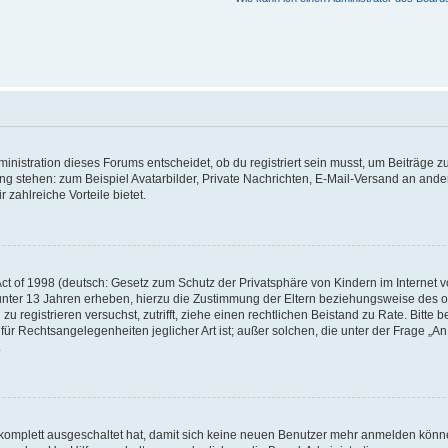
istration dieses Forums entscheidet, ob du registriert sein musst, um Beiträge zu s
ung stehen: zum Beispiel Avatarbilder, Private Nachrichten, E-Mail-Versand an ander
 zahlreiche Vorteile bietet.
t of 1998 (deutsch: Gesetz zum Schutz der Privatsphäre von Kindern im Internet vo
unter 13 Jahren erheben, hierzu die Zustimmung der Eltern beziehungsweise des o
h zu registrieren versuchst, zutrifft, ziehe einen rechtlichen Beistand zu Rate. Bit
für Rechtsangelegenheiten jeglicher Art ist; außer solchen, die unter der Frage „
.
g komplett ausgeschaltet hat, damit sich keine neuen Benutzer mehr anmelden könn