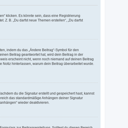
n“ klicken. Es könnte sein, dass eine Registrierung
t. Z. B. „Du darfst neue Themen erstellen“, „Du darfst
iten, indem du das „Ändere Beitrag“-Symbol für den
inen Beitrag geantwortet hat, wird dein Beitrag in der
nweis erscheint nicht, wenn noch niemand auf deinen Beitrag
ne Notiz hinterlassen, warum dein Beitrag überarbeitet wurde.
chdem du die Signatur erstellt und gespeichert hast, kannst
Bereich das standardmäßige Anhängen deiner Signatur
r anhängen“ wieder deaktivieren.
ormulars zur Beitragserstellung. Solltest du diesen Bereich