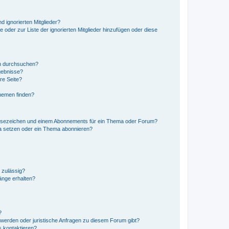
d ignorierten Mitglieder?
e oder zur Liste der ignorierten Mitglieder hinzufügen oder diese
en durchsuchen?
gebnisse?
re Seite?
hemen finden?
esezeichen und einem Abonnements für ein Thema oder Forum?
a setzen oder ein Thema abonnieren?
 zulässig?
hänge erhalten?
?
hwerden oder juristische Anfragen zu diesem Forum gibt?
s kontaktieren?