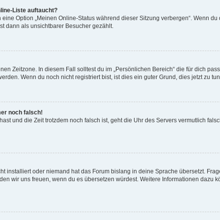
ine-Liste auftaucht?
n eine Option „Meinen Online-Status während dieser Sitzung verbergen“. Wenn du d
st dann als unsichtbarer Besucher gezählt.
en Zeitzone. In diesem Fall solltest du im „Persönlichen Bereich“ die für dich passe
den. Wenn du noch nicht registriert bist, ist dies ein guter Grund, dies jetzt zu tun
mer noch falsch!
t hast und die Zeit trotzdem noch falsch ist, geht die Uhr des Servers vermutlich fal
t installiert oder niemand hat das Forum bislang in deine Sprache übersetzt. Frag
, würden wir uns freuen, wenn du es übersetzen würdest. Weitere Informationen dazu