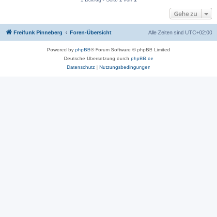
Gehe zu
Freifunk Pinneberg
Foren-Übersicht
Alle Zeiten sind
UTC+02:00
Powered by
phpBB
® Forum Software © phpBB Limited
Deutsche Übersetzung durch
phpBB.de
Datenschutz
|
Nutzungsbedingungen