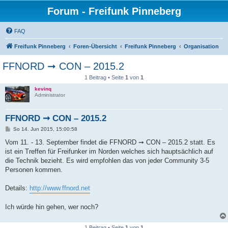
Forum - Freifunk Pinneberg
FAQ
Freifunk Pinneberg
Foren-Übersicht
Freifunk Pinneberg
Organisation
FFNORD ➞ CON – 2015.2
1 Beitrag • Seite
1
von
1
kevinq
Administrator
FFNORD ➞ CON – 2015.2
B
So 14. Jun 2015, 15:00:58
e
i
Vom 11. - 13. September findet die FFNORD ➞ CON – 2015.2 statt. Es
t
ist ein Treffen für Freifunker im Norden welches sich hauptsächlich auf
r
a
die Technik bezieht. Es wird empfohlen das von jeder Community 3-5
g
Personen kommen.
Details:
http://www.ffnord.net
Ich würde hin gehen, wer noch?
1 Beitrag • Seite
1
von
1