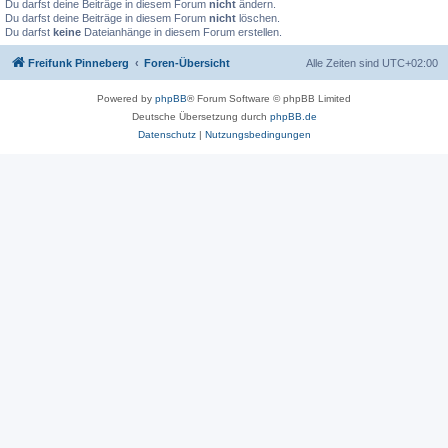
Du darfst deine Beiträge in diesem Forum
nicht
ändern.
Du darfst deine Beiträge in diesem Forum
nicht
löschen.
Du darfst
keine
Dateianhänge in diesem Forum erstellen.
Freifunk Pinneberg
Foren-Übersicht
Alle Zeiten sind
UTC+02:00
Powered by
phpBB
® Forum Software © phpBB Limited
Deutsche Übersetzung durch
phpBB.de
Datenschutz
|
Nutzungsbedingungen