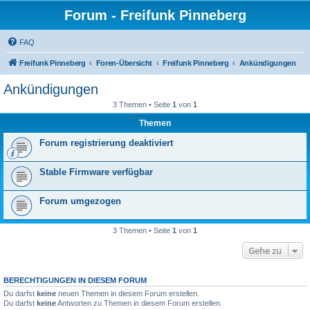
Forum - Freifunk Pinneberg
FAQ
Freifunk Pinneberg
Foren-Übersicht
Freifunk Pinneberg
Ankündigungen
Ankündigungen
3 Themen • Seite
1
von
1
Themen
Forum registrierung deaktiviert
Stable Firmware verfügbar
Forum umgezogen
3 Themen • Seite
1
von
1
Gehe zu
BERECHTIGUNGEN IN DIESEM FORUM
Du darfst
keine
neuen Themen in diesem Forum erstellen.
Du darfst
keine
Antworten zu Themen in diesem Forum erstellen.