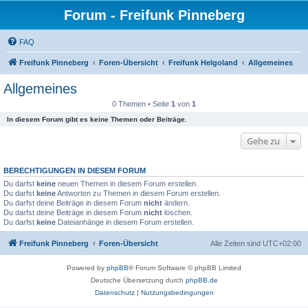
Forum - Freifunk Pinneberg
FAQ
Freifunk Pinneberg
Foren-Übersicht
Freifunk Helgoland
Allgemeines
Allgemeines
0 Themen • Seite
1
von
1
In diesem Forum gibt es keine Themen oder Beiträge.
Gehe zu
BERECHTIGUNGEN IN DIESEM FORUM
Du darfst
keine
neuen Themen in diesem Forum erstellen.
Du darfst
keine
Antworten zu Themen in diesem Forum erstellen.
Du darfst deine Beiträge in diesem Forum
nicht
ändern.
Du darfst deine Beiträge in diesem Forum
nicht
löschen.
Du darfst
keine
Dateianhänge in diesem Forum erstellen.
Freifunk Pinneberg
Foren-Übersicht
Alle Zeiten sind
UTC+02:00
Powered by
phpBB
® Forum Software © phpBB Limited
Deutsche Übersetzung durch
phpBB.de
Datenschutz
|
Nutzungsbedingungen